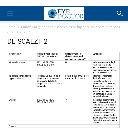
Home
Mutazioni genetiche e rischio di sviluppare sindromi tumorali
DE SCALZI_2
DE SCALZI_2