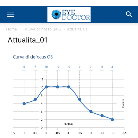
Home
To BAK or not to BAK?
Attualita_01
Attualita_01