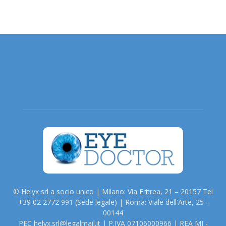
© Helyx srl a socio unico | Milano: Via Eritrea, 21 – 20157 Tel
+39 02 2772 991 (Sede legale) | Roma: Viale dell'Arte, 25 -
00144
PEC helyx.srl@legalmail.it | P.IVA 07106000966 | REA MI -