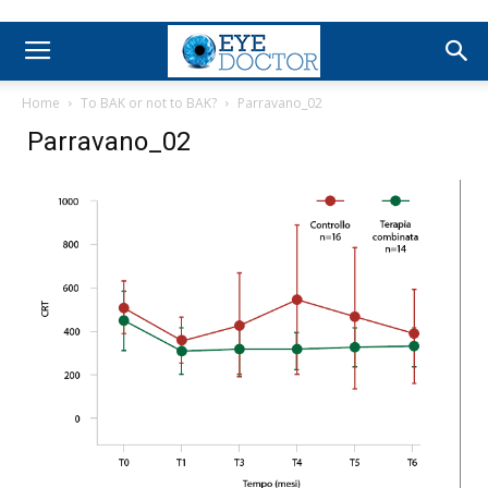
Home
To BAK or not to BAK?
Parravano_02
Parravano_02