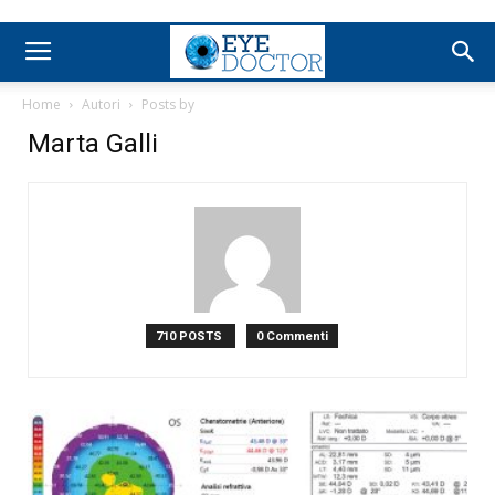
Home
Autori
Posts by
Marta Galli
710 POSTS
0 Commenti