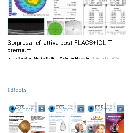
Sorpresa refrattiva post FLACS+IOL-T
premium
Lucio Buratto
,
Marta Galli
e
Melania Masella
18 Dicembre 2024
Edicola