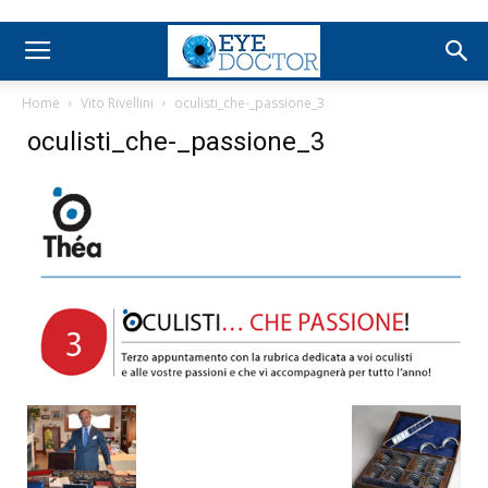
Home
Vito Rivellini
oculisti_che-_passione_3
oculisti_che-_passione_3