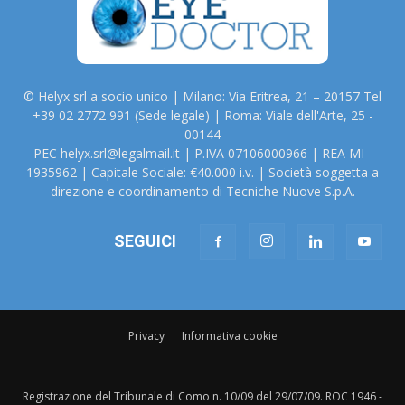
© Helyx srl a socio unico | Milano: Via Eritrea, 21 – 20157 Tel
+39 02 2772 991 (Sede legale) | Roma: Viale dell'Arte, 25 -
00144
PEC helyx.srl@legalmail.it | P.IVA 07106000966 | REA MI -
1935962 | Capitale Sociale: €40.000 i.v. | Società soggetta a
direzione e coordinamento di Tecniche Nuove S.p.A.
SEGUICI
Privacy
Informativa cookie
Registrazione del Tribunale di Como n. 10/09 del 29/07/09. ROC 1946 -