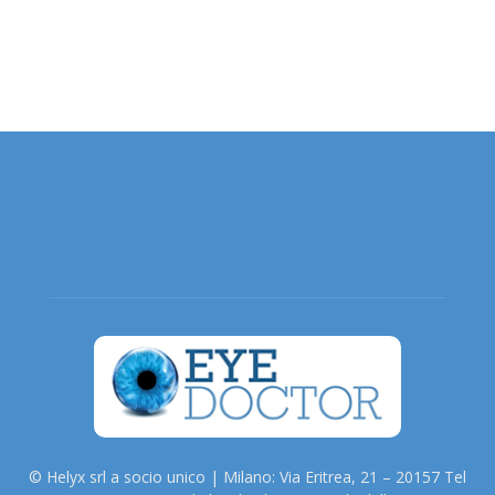
© Helyx srl a socio unico | Milano: Via Eritrea, 21 – 20157 Tel