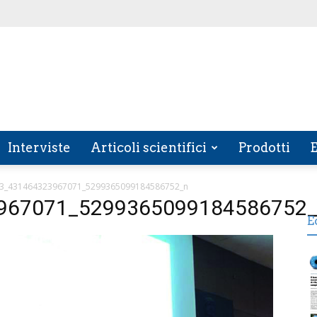
Interviste
Articoli scientifici
Prodotti
E
3_431464323967071_5299365099184586752_n
967071_5299365099184586752
E