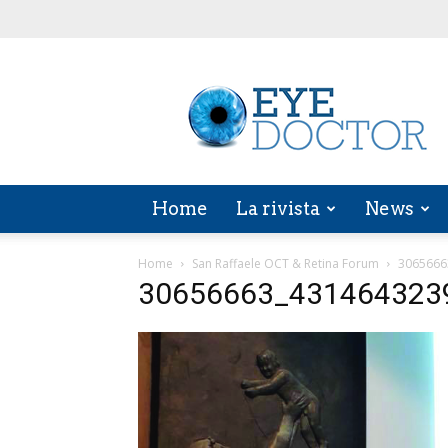
EYE
DOCTOR
Home
La rivista
News
Home
San Raffaele OCT & Retina Forum
3065666
30656663_431464323