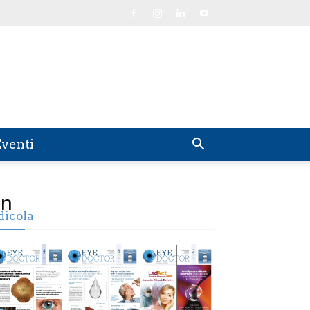
venti
_n
dicola