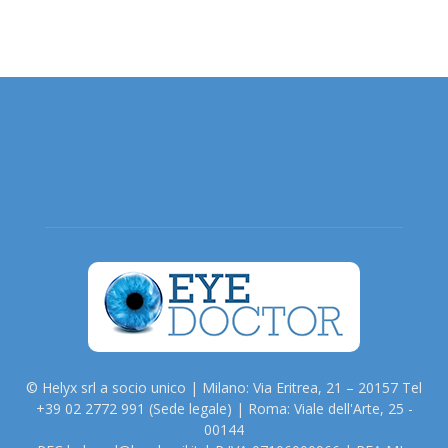
© Helyx srl a socio unico | Milano: Via Eritrea, 21 – 20157 Tel
+39 02 2772 991 (Sede legale) | Roma: Viale dell'Arte, 25 -
00144