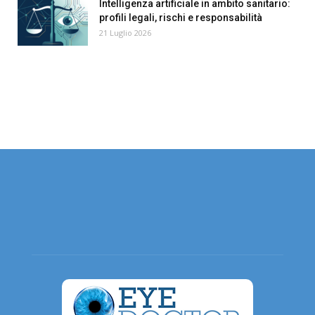
Intelligenza artificiale in ambito sanitario:
profili legali, rischi e responsabilità
21 Luglio 2026