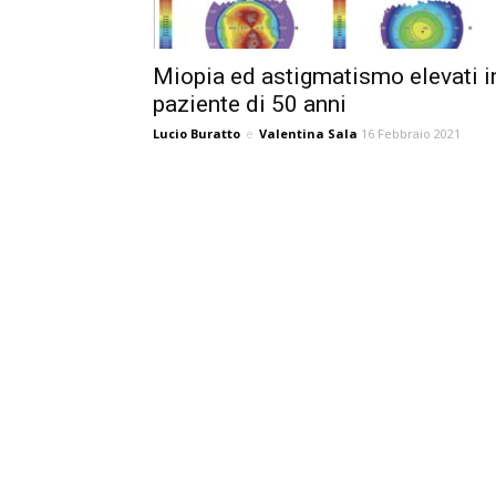
Miopia ed astigmatismo elevati i
paziente di 50 anni
Lucio Buratto
e
Valentina Sala
16 Febbraio 2021