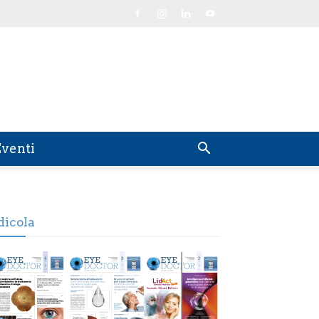
venti
dicola