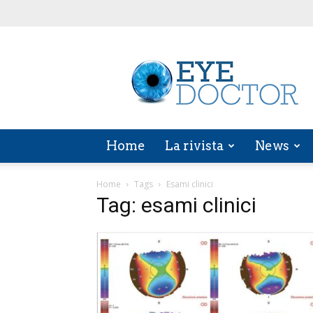
EYE
DOCTOR
Home
La rivista
News
Home
Tags
Esami clinici
Tag: esami clinici