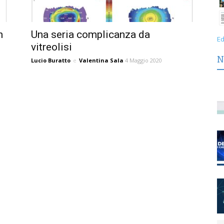
n
Una seria complicanza da
Ed
vitreolisi
N
Lucio Buratto
e
Valentina Sala
4 Maggio 2020