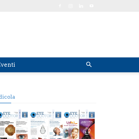
venti
dicola