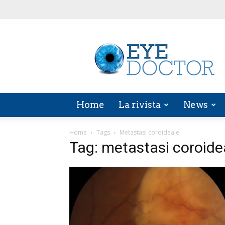
EYE
DOCTOR
Home
La rivista
News
Home
Tags
Metastasi coroideale
Tag: metastasi coroide