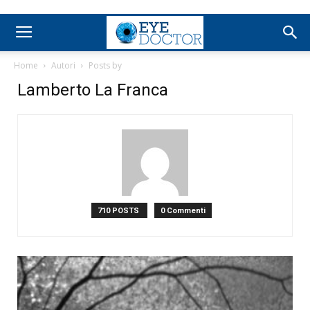
Home
Autori
Posts by
Lamberto La Franca
710 POSTS
0 Commenti