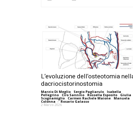
L’evoluzione dell’osteotomia nell
dacriocistorinostomia
Marzio Di Meglio
,
Sergio Pagliarulo
,
Isabella
Pellegrino
,
Ciro Sannino
,
Rossella Esposito
,
Giulia
Scognamiglio
,
Carmen Rachele Maione
,
Manuela
Colonna
e
Rosario Galasso
2 Marzo 2026