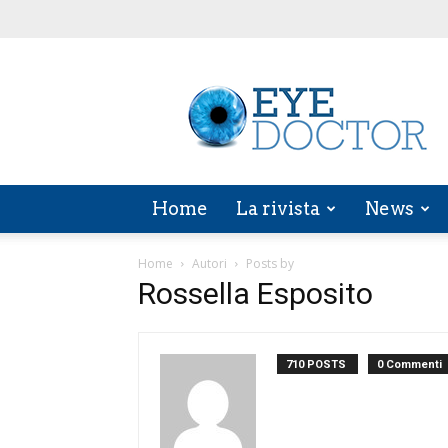
EYE
DOCTOR
Home
La rivista
News
Home
Autori
Posts by
Rossella Esposito
710 POSTS
0 Commenti