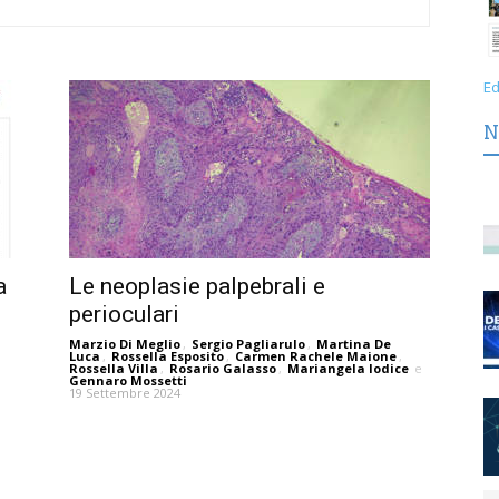
Ed
N
a
Le neoplasie palpebrali e
perioculari
Marzio Di Meglio
,
Sergio Pagliarulo
,
Martina De
Luca
,
Rossella Esposito
,
Carmen Rachele Maione
,
Rossella Villa
,
Rosario Galasso
,
Mariangela Iodice
e
Gennaro Mossetti
19 Settembre 2024