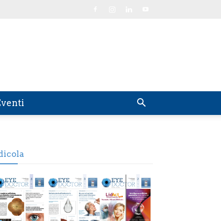
venti
dicola