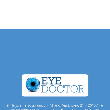
© Helyx srl a socio unico | Milano: Via Eritrea, 21 – 20157 Tel