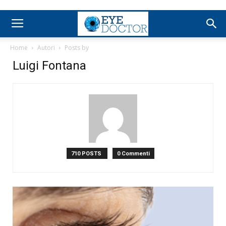
Home
Autori
Posts by
Luigi Fontana
710 POSTS
0 Commenti