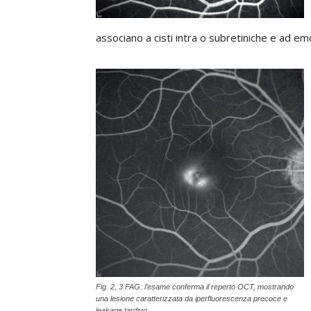
associano a cisti intra o subretiniche e ad em
Fig. 2, 3 FAG: l’esame conferma il reperto OCT, mostrando
una lesione caratterizzata da iperfluorescenza precoce e
leakage tardivo.