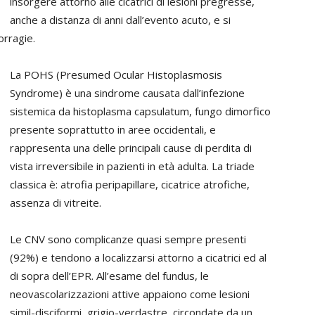
insorgere attorno alle cicatrici di lesioni pregresse,
anche a distanza di anni dall’evento acuto, e si
orragie.
La POHS (Presumed Ocular Histoplasmosis
Syndrome) è una sindrome causata dall’infezione
sistemica da histoplasma capsulatum, fungo dimorfico
presente soprattutto in aree occidentali, e
rappresenta una delle principali cause di perdita di
vista irreversibile in pazienti in età adulta. La triade
classica è: atrofia peripapillare, cicatrice atrofiche,
assenza di vitreite.
Le CNV sono complicanze quasi sempre presenti
(92%) e tendono a localizzarsi attorno a cicatrici ed al
di sopra dell’EPR. All’esame del fundus, le
neovascolarizzazioni attive appaiono come lesioni
simil-disciformi, grigio-verdastre, circondate da un