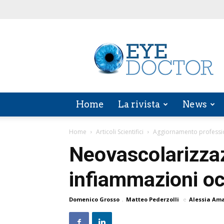
EYE
DOCTOR
Home
La rivista
News
Home
Articoli Scientifici
Aggiornamento professi
Neovascolarizzaz
infiammazioni oc
Domenico Grosso
,
Matteo Pederzolli
e
Alessia Am