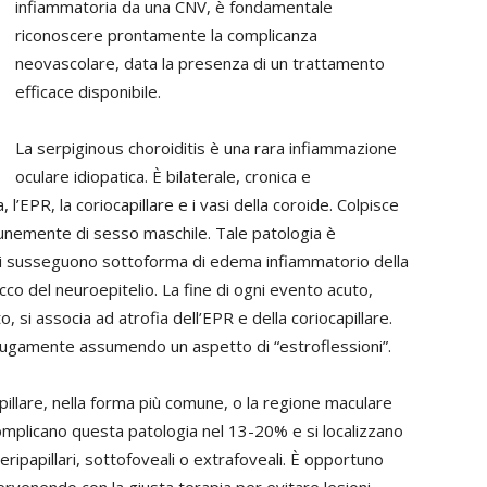
infiammatoria da una CNV, è fondamentale
riconoscere prontamente la complicanza
neovascolare, data la presenza di un trattamento
efficace disponibile.
La serpiginous choroiditis è una rara infiammazione
oculare idiopatica. È bilaterale, cronica e
’EPR, la coriocapillare e i vasi della coroide. Colpisce
comunemente di sesso maschile. Tale patologia è
 si susseguono sottoforma di edema infiammatorio della
co del neuroepitelio. La fine di ogni evento acuto,
 si associa ad atrofia dell’EPR e della coriocapillare.
fugamente assumendo un aspetto di “estroflessioni”.
pillare, nella forma più comune, o la regione maculare
omplicano questa patologia nel 13-20% e si localizzano
peripapillari, sottofoveali o extrafoveali. È opportuno