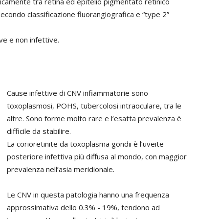
picamente tra retina ed epitelio pigmentato retinico
secondo classificazione fluorangiografica e “type 2”
ve e non infettive.
Cause infettive di CNV infiammatorie sono
toxoplasmosi, POHS, tubercolosi intraoculare, tra le
altre. Sono forme molto rare e l’esatta prevalenza è
difficile da stabilire.
La corioretinite da toxoplasma gondii è l’uveite
posteriore infettiva più diffusa al mondo, con maggior
prevalenza nell’asia meridionale.
Le CNV in questa patologia hanno una frequenza
approssimativa dello 0.3% - 19%, tendono ad