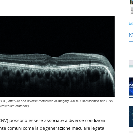
Ed
N
di PIC, ottenute con diverse metodiche di imaging. All'OCT si evidenzia una CNV
rreflective material”).
(CNV) possono essere associate a diverse condizioni
ente comuni come la degenerazione maculare legata