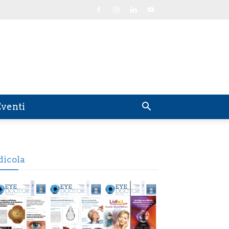
venti
dicola