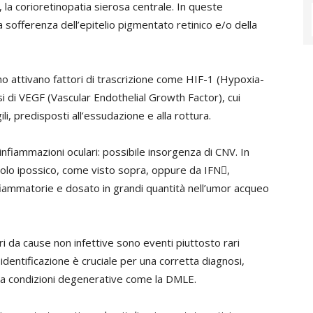
, la corioretinopatia sierosa centrale. In queste
a sofferenza dell’epitelio pigmentato retinico e/o della
no attivano fattori di trascrizione come HIF-1 (Hypoxia-
esi di VEGF (Vascular Endothelial Growth Factor), cui
i, predisposti all’essudazione e alla rottura.
fiammazioni oculari: possibile insorgenza di CNV. In
molo ipossico, come visto sopra, oppure da IFN,
fiammatorie e dosato in grandi quantità nell’umor acqueo
i da cause non infettive sono eventi piuttosto rari
o identificazione è cruciale per una corretta diagnosi,
o a condizioni degenerative come la DMLE.