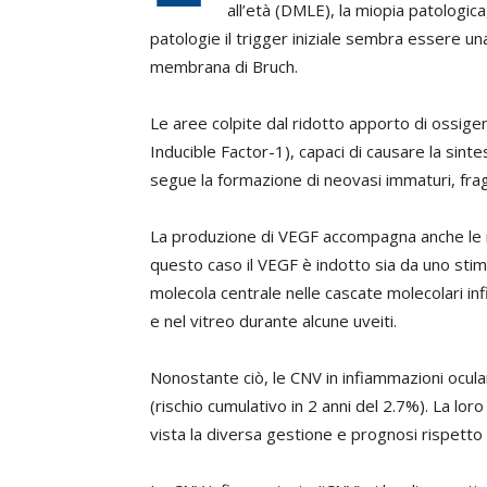
all’età (DMLE), la miopia patologica
patologie il trigger iniziale sembra essere un
membrana di Bruch.
Le aree colpite dal ridotto apporto di ossige
Inducible Factor-1), capaci di causare la sint
segue la formazione di neovasi immaturi, fragil
La produzione di VEGF accompagna anche le in
questo caso il VEGF è indotto sia da uno sti
molecola centrale nelle cascate molecolari in
e nel vitreo durante alcune uveiti.
Nonostante ciò, le CNV in infiammazioni ocular
(rischio cumulativo in 2 anni del 2.7%). La lor
vista la diversa gestione e prognosi rispett