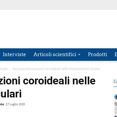
Interviste
Articoli scientifici
Prodotti
E
onale
Neovascolarizzazioni coroideali nelle infiammazioni oculari
ioni coroideali nelle
E
ulari
ato
27 Luglio 2020